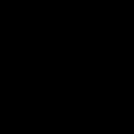
阳集团2007官网入口一直在探索用更丰富的形式去传递民族文化,用更生动的内