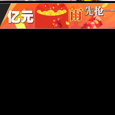
007官网入口X TENCEL™品
题。太阳集团2007官网入口作为中国家纺业的重要奠基者，也一直在积极
采用TENCEL?， 天丝?莱赛尔LF纤维制成床品套件，因其天然环保的产品
国潮系列-翠色琉璃可水洗蚕丝夏被，打造绿色可持续环保生活。
被新品，其被子面料采用100%纯植物纤维织造，非常轻柔丝滑。TENCEL?
生任何污染，源头可控，可生物降解，获得了欧盟环境奖。被子填充物采用自