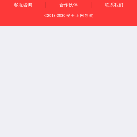
深睡·小Q青野繁花凉感抗菌双丝夏被
丝路传奇金镶玉·幸运草抗菌桑蚕丝被
丝路传奇金镶玉·香榭丽抗菌桑蚕丝被
璀璨黑金·璞玥华彩白鹅绒被
STARZ·静谧抗菌A类白羽珍雁绒被