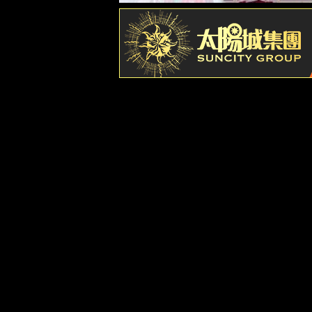
Products Center
暖·一路繁花
面料：
100%普通棉磨毛斜纹涂料印花布
颜色：
奶油橙、珊瑚粉、蓝雾紫
尺寸：
200cm×230cm、220cm×240cm
产品介绍