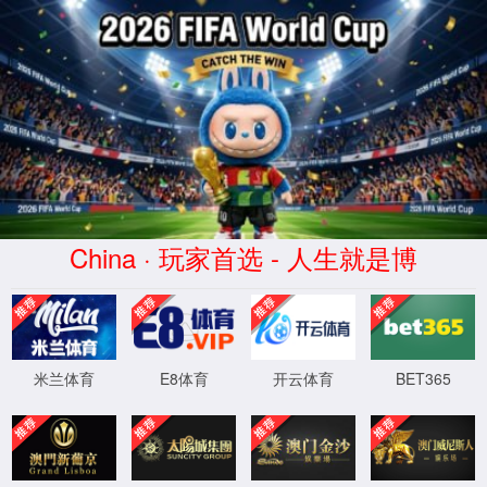
中国·2007太阳集团(股份)有限
公司-官方网站
中文 |
ENGLISH
企业介绍
公司介绍
核心价值观
发展历程
品牌故事
集团董事长介绍
旗下品牌
太阳集团2007网站
百丽丝家纺
产品介绍
被芯
套件
婚庆