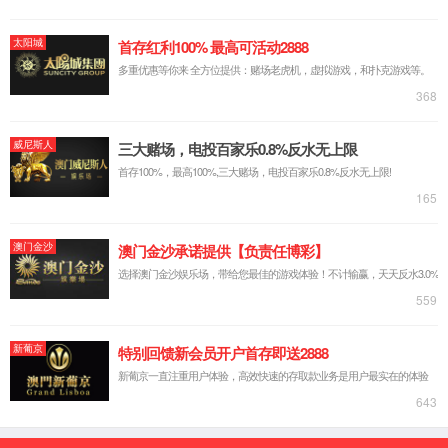
专业引领，璀璨前行——2026太
阳集团2007网站STARZ HOME
秋冬新品订货会圆满举行
月
日，
太阳集团2007网站
秋冬新品订货会在上海隆重
4
17
2026
STARZ HOME
开幕。本届订货会以
专业引领，璀璨前行
为主题，来自全国各地的经销
“
”
商伙伴与意向加盟商齐聚一堂，共话行业趋势、共探经营举措、共启品牌
增长新篇。
大会伊始，中国·2007太阳集团(股份)有限公司-官方网站董事长李裕陆致
辞。他代表公司向远道而来的经销商伙伴、意向加盟商及全体太阳集团
2007网站家人表示热烈欢迎与衷心感谢。李裕陆表示，太阳集团2007网站
取得的每一份成绩，都离不开一路风雨同行、同心聚力的经销商伙伴。在
座的每一位家人，都是太阳集团2007网站最宝贵的财富，更是品牌穿越周
期、行稳致远的最大底气。
深耕家纺行业近四十载，太阳集团2007网站已成长为
“专业床品全球销量
[1
]