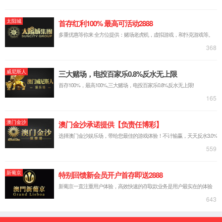
太阳集团2007官网入口质量怎么
样？这些床品细节把控告诉你！
在追求高品质生活的今天，家纺产品作为日常生活的必需品，其
质量与舒适度直接关系到人们的睡眠质量与生活品质。
太阳集团2007官网入口，作为国内家纺行业的领军品牌，凭借其
对面料选材的严苛把控、工艺细节的精益求精、功能性设计的不
断创新以及强大的品牌实力，赢得了市场的广泛认可与消费者的
深度信赖，成为追求高品质睡眠体验人群的可靠选择。
一、天然优质面料，打造环保健康睡眠环境
太阳集团2007官网入口在面料选择上展现出了极高的专业性与责
任感。
品牌广泛采用新疆长绒棉、蚕丝、羽绒、羊毛等天然纤维，这些
材料不仅柔软舒适，而且具有良好的透气性和亲肤性，为消费者
提供了一个安全健康的睡眠环境。