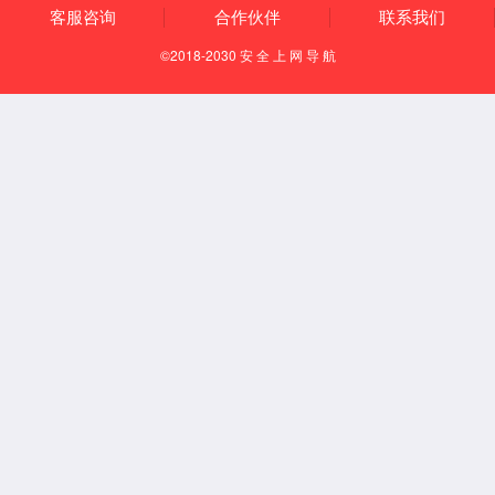
特别是其蚕丝被系列，精选优质双宫茧桑蚕丝，质地细腻，保暖
性强，部分产品更是通过了OEKO-TEX认证，确保无有害物质
残留，让消费者用得放心。
羽绒被系列则填充高级鹅绒或鸭绒，保暖性能卓越且轻盈不压
身，成为冬季保暖的理想选择。
此外，纯棉系列采用高支高密工艺，触感细腻，耐用性极佳，适
合四季使用，满足了消费者对家纺产品多样化的需求。
二、精湛工艺细节，确保产品耐用稳定
太阳集团2007官网入口在工艺水平上的追求堪称极致。
从缝线工艺到结构设计，每一个细节都体现了品牌对品质的执
着。
产品缝线整齐均匀，边角处理到位，有效防止了脱线或变形的问
题。