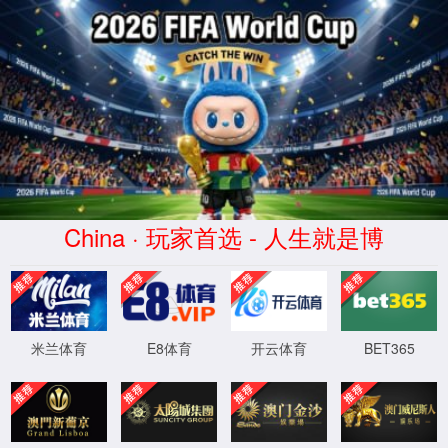
中国·2007太阳集团(股份)有限
公司-官方网站
中文 |
ENGLISH
企业介绍
公司介绍
核心价值观
发展历程
品牌故事
集团董事长介绍
旗下品牌
太阳集团2007网站
百丽丝家纺
产品介绍
被芯
套件
婚庆