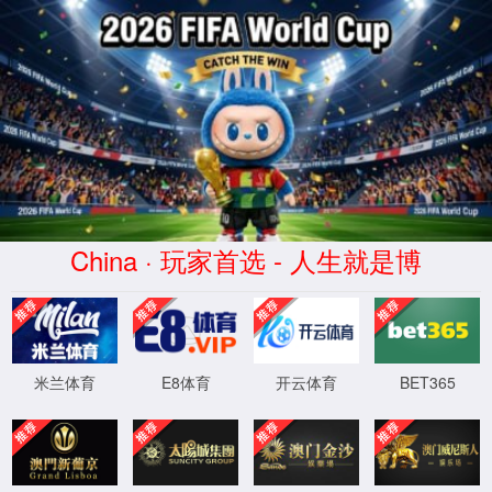
中国·2007太阳集团(股份)有限公司-官方网站
联系
股价图
公司
太阳集团2007官网入口：2025年年度报告摘要
【20
太阳集团2007官网入口：关于持股5%以上股东权
01-27】
太阳集团2007官网入口：投资理财管理制度
【2026-01-27】
太阳集团2007官网入口：上海市
【2026-01-06】
太阳集团2007官网入口：2025
【2025-12-22】
太阳集团2007官网入口：上海市锦
制性股票回购注销的法律意见书
【2025-11-26】
太
入口：关于实际控制人续签一致行动协议的公告
【
11-18】
太阳集团2007官网入口：上海市锦天城律