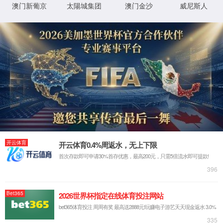
【2025-11-18】
太阳集团2007官网入口：2025
企业介
旗下品牌
产品
绍
介绍
公司介绍
太阳集团
被芯
核心价值观
2007网站
套件
发展历程
百丽丝家纺
婚庆
品牌故事
牛皮席
集团董事长
介绍
MERCURY2026
沪ICP备13037894号-1
网上购物