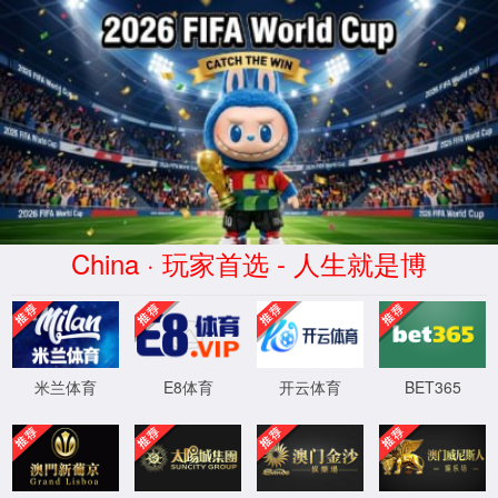
中国·2007太阳集团(股份)有限公司-官方网站
中文
|
ENGLISH