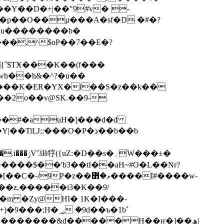
Y��D�+|��"9#v� -
s�u��������b�
{ˆ$TӾ���K��(f���
c����K�ER�YX�i��S�z��k��
��2o��v@SK.��9-
L��#�auH�]���d�d
Ǉ;:���O�Ρ�ذ��b��b
؍W���±�
�����$��'b3��tI��aH~#O�L��Nr?
��z,�����i3�K��9/
؃ �9d��ъ�1ƅ˚
��_ �������&d�����H��ҥ�]��ھ|