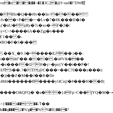
WAvn�n ���|��¬�E�3C2�@f
~eɕ0�l"DW㽨
y+C~!����6A��Zgj�v���
b�BO�F�S�\��
.��X_�9 3�=����lL��:)��-
ɨ��dd"��.���.�4#V&���
po{V��i��P�!
r|
�))��Z�M��J��R�De
4M4������B����y!4Crq!�#���H��B|
��s�� ��-'ߠ��
���;2�%'g��%'%�B}��i�?