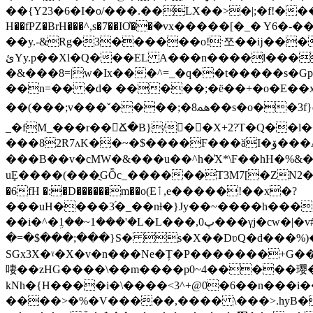
��{Y23�6�I�o/���.��LX��>�|;�f!�������
H��fPZ�BrH���^,s�7��IƠ��ؘ�vx�����[�_�
��y.-&Rg�3������o!ˑ쪼��ĳ��
ئYy.p��Xl�Q���EL A���n����l����o�X�u��gG�X�l�`Ɵ?
�&���8=|w�Ix���^=_�q��t�����s�Gpwq��63�
��n=�� �d� �����;�ë��+�o�E��x�
��(���;v���ˇ����;�ﳘ8��s�o��3f}q���,�^R��r�i/�m��a�Jg�$�J��wgH-9.�Z5 �v�[���.���A_
_�fM_���r��Ճ�B}/�ً�X+2?T�Q��l�
���82R7ʌK��~�$����Ϝ���ӑI�ۆ���A9�_/d�x#Go8�M��}��/�?
���B��v�cMW�&���u��^h�͑X*\F��hH
�%&�
uȨ����(���ֳGȬc_������T3M7[�ZN2���s2Vy�k���(
�6fH �:�D������m��o(Eٲ,e�����!��x�?
���uH����3֜�_��nƚ�}Jy��~����h����
��i�^�ܹ1��~1���'�L�L���,پ0���γj�cw�|�v#�I^�{��:wz��wc(Aǡ�� D����7 ؕ ��
�=�$���;���}S� ַs�X��DʋQ�d���%)�n�
SGx3X�ˠ�X�v�n���Ne�Ț�P�������+G���
啛��zHG����\��m����p0~4�����璎� 
kNh�{H����i�\����<3^+@0�6��n���
����>�%�V�����,���� \���>.hyB�X