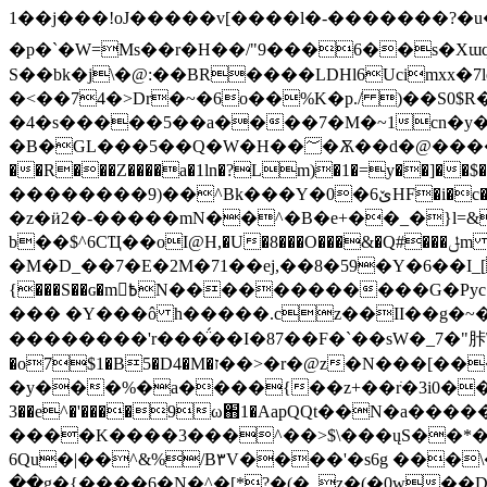
1��j���!oJ�����v[����l�-� ������?�u�ۥ��� /���D1$'3 *�k�~�a��o�6���)ET�g[�a��X�j&xN؄���ˏv;V�ID�P�
�p�`�W=Ms��r�H��/"9���6��s�Xɯq���8��")��'Ն_vޖEn�U�z�+�1
S��bk�j\�@:��BR����LDHl6Ucimxx
�<��74�>Dr�~�6o��%K�p./ )��S0$R�J{:��E)~�߼\��X�S��R6
�4�s�����5��a����7�M�~1cn�y�D�
�B�GL���5��Q�W�H��؅�Ѫ��d�@�����}Ѻ\ģ
��R���Z����a�1ln�?Lm)�1�=y��]��$�e}dY
��������9)��^Bk���Y�0�6ێHF�i�c��bYz� CZ����[8� l�&}a���Nk-:�ӔkMo_v�en�O��=F�.v�\���7ww,Fi��l��r��j���a�V�Y8H���
�z�ӥ2�-�����mN��^�B�e+��_�}l=&I
b��$^6CҴ��oI@H,�U�8���O���&�Q#���ݪm �դ���+��Hق5�����\�LcM%�h'/*�}���2!
�M�D_��7�E�2M�71��ej,��8�59�Y�6��І_[�
{���S��ɢ�m߿N������������G�Pyc|k�����>�W�y�_�=���O=�2K�mpa /�--�k�F�y$�I4�d���^��RJ�.ig��3
��� �Y���ô h�����.cz��II��g�~�3�)��0���晾ܓ�����T����v0Fc�
��������'r���̈́��I�87��F�`��sW�_7�"胩\X +�
�o7$1�B5�D4�M�ז��>�r�@z�N���[�������Y[_ ��MK 9~_ͧc����i��i`ڍ�P.xc7/
�y���%�a����{��z+��rֹ�3i0��p
3��e^�'����9ω֋1�AapQQt��N�a����
����K����3���^��>$\���ųS��*�
6Qu�|��^&%/B۳V����'�s6g ���
��g�{����6�N�^�[*?�(�_z�(�0w��