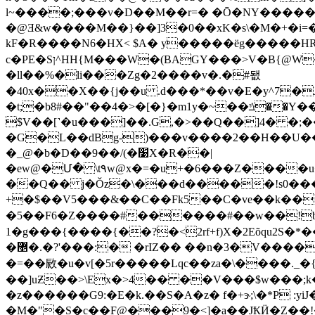
l~����;���v�D��M��r=� �Ō�NY�����
�@Ǝ&w����M��}��]3�0��xK�s\�M�+�i=��x��������ב q\lE���A��jNҋ3��_��f
kF�R����N6�HX< $A� y�����ëg�����
c�PE�Sן^HH{M���W�(BAGY���>V�B{@W�9 �vV��5�/eR� �s^���i>���m�sL���.^$oP��7��E�?
�ll��%�li���Zg�2����v�.�#됎
�40x��X��{j��u .d���*��v�E�y^7�
�t;�b8#��"��4�>�[�}�m1y�~
��ݿ��Y��,�oY�eȁz�=,�fO�����r��IRj�|��@�wh��h&�^?�u��
$V��[˺�u���]��.G,�>��Q��]4� �;�
�G�L��dBg-)���v����2��H��U����
�_@�b�D��9��/(�׹X�R��|
�ew@�Մ� \t۹w@x�=�u+�6���Z����
��Q�� j�Ǒz�\���d�����!s0����Cq
+�$��V5���&��C��Fk5��C�ve��k��
�5��F6�Z����#������#��w��!b���i�ɮ̑] �J.�� 
1�g���{����{��?�<2rf+f)X�2Eõqu2S�*
�޵�.�?'���:� �rIZ�� ��n�3�V����\���j���V8V��H�[�������a��w8�Ⱥ/�[��C�-/9P�z��ވ�߻����I#����w-
�=��敐�u�v[�5r�����Lqc��za�\����._
��]uƵ��>\Ex�>4�� ��V���$w���;k�16.�����ړ��Y�k�| 8���fQ.�{A@b
�z������G9:�E�k.��S�A�z� f�+ɝ;\�*P :yiJ����ԑ
�M�"�S�c��F@���9�<ׇ]�a��JҞӤ�Z��!�