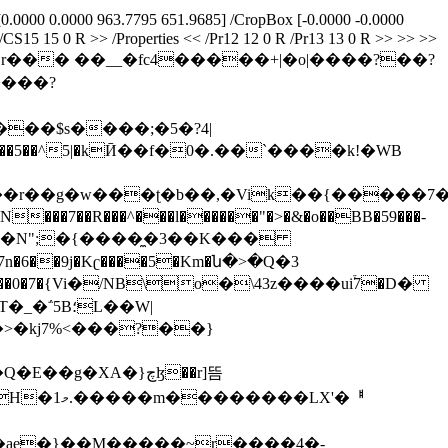
0.0000 0.0000 963.7795 651.9685] /CropBox [-0.0000 -0.0000
CS15 15 0 R >> /Properties << /Pr12 12 0 R /Pr13 13 0 R >> >> >>
���?
��9j�Kʗ����5�Km�ն�>�Q�3
B؛L��W|
�>�kj7%<���?��}