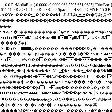
10 0 R /MediaBox [-0.0000 -0.0000 963.7795 651.9685] /TrimBox [
/GS11 11 0 R /GS14 14 0 R >> /ColorSpace << /DefaultCMYK 15 0 R /
���~���O����j����������������
����!
��ڲ�j1
ʈ�b��,�Vik��{�����7�-
�}��N";�{����̼�3��K���
6�,��HH�����m��"6eъ��1�E%�K��q^��7n�6
_�_F$F9/pq��Q��fA#7��K���E1[I�,�I T�_�΅5
��ܵ/c�ìK�s-d�E����6�X R=�Z����hg�u(
I�2�I���*�js]I+auq��-�����Ȕ�gk�]R
�]�#��#�MՊ���\Ƿ��,׀ABڈt ��Q�E��g�XA�}چɮ��r]뜸
�wH�މ1.�����m��������LX'�ᅤ
|$X!�&u�"�x!\p�e�^B��k���hc�笶
�����ڣ�Y���ae�}��M�����~r����4�-