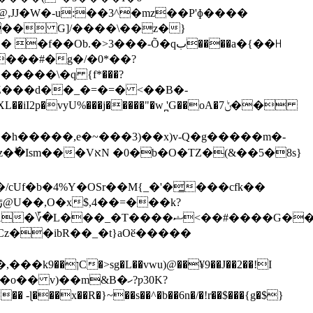
@,JJ�W�-u:��3^�mz��P'ɸ����
�� G]/����\��z�}
���#�g�/�0*��?
cֵ%������\�q {f*��
�?
^;��Z���d��_�=�=� <��B�-
Uf�b�4%Y�OSr��M{_�'�̳���cfk��
���ޝ<��#����G��=f���!
��2��!I
�� -ɭ�
��x��R�}~��s��^�b��6n�/�!r��$���{g�$}