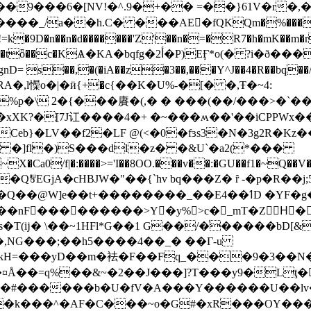
(��LQQ��9���6�[NV!�^.9�+�� =��}61V
����_/a��h.C� ���AE�ًfQKQm�%���
ð���OY���J�욧h�~r����3]�H6�`4����>�.Bi��>��3
�,l㥡o�|�ӥ{+�c{��K�U%-�[� �,Ŧ�~4:
eb}�LV��f2�LF @(<�0�fɜs3�N�3g2R�Kz�
� �]fl�)S���dl�z� �&U`�a2(*���
a0/f|�:����>='I��8OO.���v��:�GU��f1�~Q��V�z�;^yC�ڃ�
jA�cHBJW�"��{`hv bq���Z� ȓ -�p�R��j
����_��E4� �ߗD �YF�g�o�\�Z� �H��oH��~��?r�i
��nF���������>Y�y%>c�_mT�ZHٕ�
�,NG���;��h5����4��_� ��Г-u
CQ�+kH=���yD��m�袪�F��Fq_���9�3��
@�¤Å��=q%��&~�2��J���]?T���y9�Lţ�񙤇�
�k���^�AF�C���~o�G#�xR���OY��� 9�