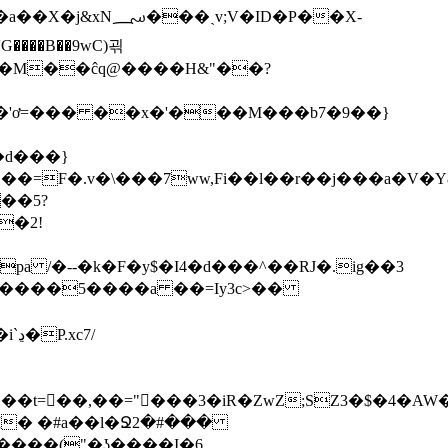
a��M��ĉq@����H&"��?
���'ơ=��� ��x�'���M���b7�9��}
��5?
=��,��="���3�iR�ZwZ;SZ3�$�4�AW
�M� �#a��l�Ջ2�#���
v����("�ʖ����I�6