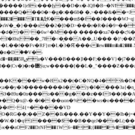
�����1|e$c���Ϧi��D�x�-lQ8�B~�NϮ���
:B����Q���0�>�g�:��68� �,>���&��=J
�sW�_�}���n��2�[0�D>���r�R�ú�9=��
ۺ�˳�� |z��1c����d�r�^�6w^�M��� �����xa7���
��J��ֻ�f�l0x(��_78�<�̮��A��,,U��� �]
�n�D۬��V�-
)��x)v-Q�g�����m�-
VאN �0�b�O�TZ�(&��5�8s}
1��K���w�ȇlx2��(�C�NQ�4�&�D�/c
��������4�)�/y�I����3a{�nڙ@U��,O�x$,4��=���k?
�0n���o���g���z��I9��]��A�؆�L���_�T�
�o����Cz��ibR��_�t}aOӗ�����
��#<4{=�����VD
���.��Y��Y��Ib�j=�,���kן��9C�>sg�L��vwu)@��¥9��J
�g�/�G�`��}-κ��aOF2��DrNF��1W 6~
��|�;{����v����