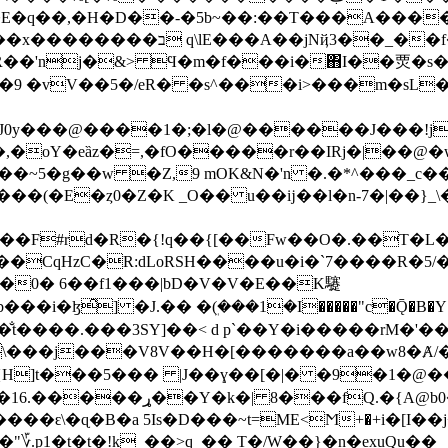
E�q��,�H�D��-�5b~��:��T���A�����
�p��O��µ���A�sf�D ᪾�#�?
HR��'nj�&> Ϥ�m�f���i�΋I��䙳�
J0y���@����1�;�l�@������J���!j
��~5�g��w �Z,9 mOK&N�'n �.�*^���_
(�E�ȥ0�Z�K _O�� u��ĳ��l�n-7�|��}_\
u��F#rd�R�{!q��{[��Fw��O�.��T�
HzC�R:dLoRSH����u�i�`7����R�5/�Y|��Ti
�0� 6��f1���|bD�V�V�E��K䮿
�ܸ(���1�I�����"c�Ǭ�B�Y�.i���ݬV'3B牸({uZ:�D��s�
��̐t����.���3SY]��< d p`��Y�i�����rM�'�
�{H]t���5��� |J��ɣ��[�|� �9�1�@�
0�m �Zy@HI� ׃1K�I���-
\�ɋ�B�a 5Is�D���~t=ME<Ϻ+�+i�[Ӏ��j+)�9���;H�
"؆.p1�t�t�!k_��>q_�� T�/W��}�n�exuQu