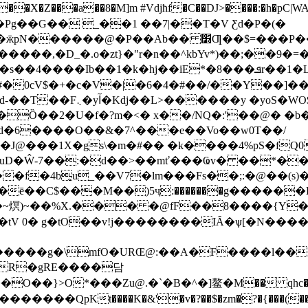
����X�Z���a��8�M]m #Vdjħf�C��DJ>����:�h�pC|
g��G�� _��1 ��7|��T�V Ƹd�P�(�
@�P��Ab�� ׻Ƣ��$=���P��8Sr�Q��#Iv��In<����'
j��iE*�8���ܦr��1�L('�nU�ǫRy�7c�xo�~F�2�/
#�0cV$�+�c�V�|�6�4�#��/��Y��]��
 �yoS�WO$`1�� �-
Ȍ��2�U�f�?m�<� x��/NQ�:'��@� �
�d�6����O��&�7^���e��Vo��ԝ0T��/
@���1X�gs\�m�#�� �k����4%pS�fQ0
�uD�Ŵ-7��:�d��>��mť���Ҩv� ��*��
_��V7�lm���Fs��;:�@��(s)��z���F�ם H�y>�
:�������g������HJߔ S��ۦ?�T;@Є���=��C?ǀI���z���
~熐)~��%X.��� �@fF��8����{Y�
tV 0� g�tO��v!j��������IȂ�ѱ[�N����
�R�gRE����담
�O��}>O*�
��Zu@.�`�B�^�]鳌�M�� qhc�>{f�
�QpKt����K�&'�v�?��$�zm�?�{���(��ɤ��q