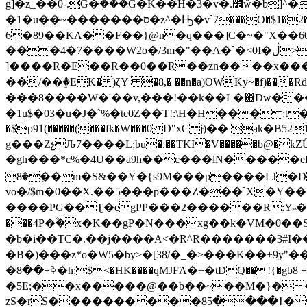
g]�z_��0-.Ğ�ܲ���G�K��H�3�v�.׽ŵ�b]^��B�V�B��$��`�+^�����Sܛ���e`�s!�_|[�Q�sLHx:���3q�����R�h�1Ȁ]diU�툛
�1�u��~�������ס�z^�Ԣ�v`7���O�$1�2��4x��f-����3���Q!��n����� {�\���)
6�89��KA��F��}@n�q���]C�~�"X��60h�7���U��6G�u�q
���4�7����W2o�/3m�"��A�`�<0I�ڷ>�����h�gǪŬ��ݒ�3͡��������d�X�{�'��������3�K�ό������R�)�9,U�F��T�Ǜ���I7�f)�5k56Ky����Y
]����R�E��R��0��R��zn����x���kj
��/��ٟ�EK� )ζY �8,� ��n�a)OWKy~�f)�
���8����W�'� �v,���!��k��L�΋Dw�
�1u$�03�u�J�`%�tc0Z��T!:\H�H���:t
�$p91(�����(���fk�W���0 D"xC jּ)�� a
g���ZչԈ7����L;bu�.��TKI�V�����b@�kZÛ��SA1�A�M
�gh���*c%�4U��a9h��c���lN�����eL
��ٟ�8m�S&��Y�{s9M���p����LJ�D��dȟ<[*��� ��f�L�L�s8P��+!��%E?9 -��/ �Z^ȵ�ġJ��%�-
vo�/$m�0��X.��5���p���Z���`X�Y���!!�qP
����PG��Ʈ�egPP���2������R:Y˵
���4P�۫�x�K��gP�N���x݀g��k�VM�0��
�b�i��TC�.��j����A<�R^R�������3#I��� 1x^
�B�)���z*o�W5�by>�[38/�_�>���K��+
�ߢ+��8�h;$<�HK����qMJFΆ�+�tDQ��!{�gb8 +� F~V��,x�*�W�)L3�MN#��7t6:�k���T$� Qý�3"<0�`z%�Xi�8ME�W�E_b=>>��e�0��dE2��8�;7U㒰
�5E;��x�����@��b��~��M�}� 
zS�rS����������8ߠ����5�� ��zq�׊�7�x �~�k��@P�ҵ�y):�r�����[���� xF��dv��k?7��/