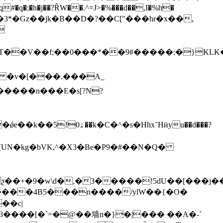
�h�j��?ȒW��.^=J>�%���d��,I�%h�
��3*�Gz��jk�B��D�?��C["���hr�x��,
9#�����:�}KLK�m�T��#��HY�ܗrM�e��{q)w���4
�����n���E�s[?N?
hx־Hӥyu��d���?
UN�kg�bVK,^�X3�Вe�P9�#��N�Q�
��+�9�w\d�,�3�����!5dU��[���j���
����4B5���n����/ylW��{�O�
��c|
3����[�`=�@��墙n�}�|��� ��A�-`