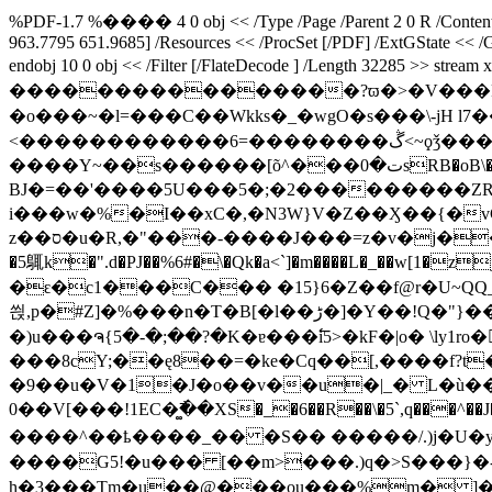
%PDF-1.7 %���� 4 0 obj << /Type /Page /Parent 2 0 R /Contents 
963.7795 651.9685] /Resources << /ProcSet [/PDF] /ExtGState << 
endobj 10 0 obj << /Filter [/FlateDecode ] /Length 32285 >> stream xڤ�Ɏe=�����{���a�Lu$h$H@t�r�Q@չ@|^3.r��� ��__�fc4�����+|�o|����?��?
����������������?ϖ�>�V���F
�o���~�l=���C��Wkks�_�wgO�s��� \-jH l7
<������������6=��������ڴ<~ϙǯ���Gf(�~��#����w��_`�=Jo0��m�� d�\���$s����;�5�?4|
����Y~��s������[õ^���ت�0sRB�oB\�S��{��P�n�Z��sOQHoe>��}� ��g�My�UKk_JM i��5��^5|�kӢ��f�0�.��`����k!�WB
BJ�=��'����5U���5�;�2���������ZR�\�
i���w�%�I��xC�,�N3W}V�Z��Ӽ��{�vC�Z�E_�����ڮ������:r���E�9�UZg�����r��g�w���
z��ס�u�R,�"���-����J���=z�v�j��35!���Fʜ~�p,B�v��,B�_��.$�٬�^3U��N���7��R���^���l������"�>�&�o��BB�59���-
�5䳖k�".d�PJ��%6#�\�Qk�a<`]
�m����L�_��w[1�zj �'��l��:טWW�� ��)�,>0�����
�ԑ�c1���C��� �15}6�Z��f@r�U~QQ_�k
씑,p�#Z]�%���n�T�B[�l��ڑ�]�Y��!Q�"}��ۢ�$��_.�m]1���u��Y|u[�.��։�S��Z�΍��0�7�{Vi�/NB\o�\43z����ui֒7�D�
�)u���ຈ{5�-�;��?�K�ɐ���߱i5>�kF�|o� \ly1ro�𐏠
���8cY;��ę8��=�ke�Cq��[,����f?t
�9��u�V�1�J�o��v��u�|_� L�ù���
0��V[���!1EC�͚߯��XS�_�6��R��\�5`,q���^��J����n���^W�z ���
����^��ҍ����_�� �S�� �����/.)j�U�y���;q��zO��;q�جN3�Y�ۛ��Ue���7 \lŴ3
����G5!�u��� [��m>���.)q�>S���}�-�
h�3���Tm�u��@���ou���%m� ]�\����%[�%�'�����