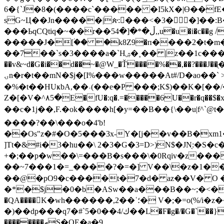
6�{`J�8�(����c`����� �I5kX�|Ɵ��fE
sG~Ц��Jn�����|ጵ:�َ��<�3� �]��
���ЬqCQtiq�~��r��ڵ�*�[�54,,u�u�i�c��g /���2����?�T�,�Ԫ����m$�f��J����WJ~q| � �f��Ob.�>3���-Õ�ԛب����a�{��ꀿ
�����J�[۠�� �k8Z9�п����2�t�m
��7��`s�3����a�`H
��v&~d�G�i��d��~�@W_�Ť����%��,��?�
ۍn�r�t��mN�$j�[I%���w�����At#/D�ao��` > �L��f��Fv�RF}rr� L�3�Ԙ���s�ew���m�a�2���˓XL��iI2p�vyU%���j�����"�w ̪'G��oA�7ݨ��
�%�t��HUҝbA,��˓(��e�P ���;K$)��K�[��/
Z�[�V�^۸5�E�fU�:q�.=�����6U��r�q��$�xd�=��j��5R̡ٯa�V���B���]l��F;���V}�j7���h�����,e�~���3
��c�1j��,F.�ok����h[�y=��B��{\��u|f^`@t�l��|Cv�)�r�߻Șu;w�����[��L�_"����Z���z�ؕ�Ism���
����?��\���o�4'b!
��Os"z�#�O�5���3x-Y�[j��v��B�xm
]Tt�&#i�3�hu��\ 2�3�G�3=D>)Ν$�JN֖:�S�c�;a��y�3
+�;��p�w��\=���B�s���\�0Rqiv�z���Ə�89u
��~7���1�=_����?�=�] V��\�z�1���Q�x@-� �l� ��ߛon�%��ws
��@�pO9�c����t�7�d� az��V� O 
�*�$j�0�b�ASw��a���B��~;�<�O�RG��;��Z��Ik
�QA����򄉁K�wh������,2��ˈ؛� V�;�=o(%/i�z��W.�1�q\}����$��B��qeJ��n�L(;���o�� v)��m&B�ހ?ƿ30K?
�)��dp���q7�#`5�0��4/ك��L�F
��������ތS�OE�a�9