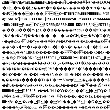
r2���%'�p#h�L�nt���d%.�풓��ɻ薓x��$��
'�H�%'����#'c�iu��d�V��m9��fE?r�
7�{
�d$����ݟ��p �0w�"��/�C�s���P�����4e�O�!=k�9D�n��n�d�������'Z'��n�=�R7�h�mK��m�r���c<�̫�%
�@r��T�:`7�_L���J�\~]�)\�����#���z�U�����jxna�������tȫ��c�KѦ�KA�bqfg�2أ�P)EӺ*o(� ?i�
^��h 2���5ۦnдDC�X���q�S5�J<���=��M��,�,N$�T�? gnD= s��,�(�iA��z�3��,���Y^J��4�R��bq��/�ϊ��>��U��Ie{:?�� ��}�RI�
�'��S8���(]2 U��B�����cp9>��X|Ϲ�0RA
{�A�r�z#߉j���{�t�kl�u=�ʥr�CԢ��W�U�V%p�\ 2�{���賡�(,� � ���(��/���>�`������6
{�n̙�ZRs7U�"yw���Wt�Q'���'�GR��ܣ��xXK?�[7J讧����4�+ �~���ʍ��'��iCPPWx��Jֈگ�Ɲ�o�L>� �fD@�l-�����/�Tn/&�?
��^�'x1=�T-��k�H8��A�5��L&g�&CC
��b2қ��^LƜOI����^8�]�)�P�h�`C�Q~
�#g2,EЌ6�9Kq3ʇ����RT1._$���6�U 1�0��Q��'s73�~X�C
�/vJ7�'�F������#�˼ɂ~��J��My�y����QꉕEG
�3�f�h>�i�>0��v@9V5 �r���Vl*�`S���#�P��Q��@W]e��t+����
��'��".�c��~��$N������e��S�
ҧ��w�z�����T>�U�~ Vmʤ6�ں����m$s�T(ĳ� \��~1HFl*G��1 G��/�ͭ�����bD[&��Q�?��Q���
�jԧb���Wn�x��v��#,�D���!5��� iŶ#�
����i;�,D�9�^�Խ��I/JW1�Yt�>)��L�
c�rG�h4��T\�4#�- /z���.{�Z�¢Z Ļ�ƚv
��8ф��ކv�H�i�M>��_�9*m�G����#������b�U�fV�A���Y������U��lv�F u�N���ܺ*쳆@|-�2��⧔�� {
�4��Vy#Nծoʣ_�t��C�����,+�&�����