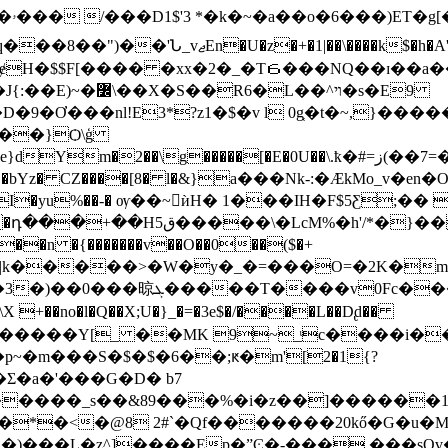
�X-
|��\����k$�h�A'G����B��9wC)괶
�7lɇH�$$F[���� �xx�2�_�T６���NQ��ɪ��
�L��^ױ�s�E9
9�Ơ���nl!E3*?z1�$�v l 0g͔�t�~,}��
m�2��\g�����[�E�0U��\.ҟ�#=ز(��7=�d���}
�yu%��-� ѹ��~ѝH� 1���IH�F$5Ƹ;�� 
�n �{�������v��O��0��($�+
�����5����a ��=Iy3c>��
�no�l�Q��X;U�}_�=�3e$�/����L��D̢d��
~�m���S�$�$�6��;ԟ�m'[2�1{?
�Σ�a�'���G�D� b7
����_s��&89���%�i�z��]������1��t
\�*�<�@8 2#`�Qf�������20kő�G�u
D�)���L�z^]����Ep�ˮϾ�-���,���sQ