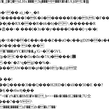
�j��RX���R�trk�b)�t^,������R
�졼�� <� ���[�3x�'�yˢ����O���[>y�/�|
g�=R�P��E��v���Z��aO�c��q(Dƻ9��z���~
r.�0��)�� 4�;��
�RP�t�ې'G>��5VL
�ôC���t5x�సo�7A)����݌}
f�q#�0إ�Hp!�q{@箮
� ��!
� Q����3l��Q���H2RD�1�iόl��50�E ��?
Ķ��r6w#j�̧��
���7��Y^