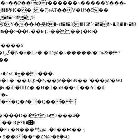
�r�,��~��P��o9r������~�����Y���-
�I�孕K�� )�7]eAT�� V�Uf�5��
��|
�k���-
;5�L�"��d,Q>�?y��@��bN��"���@/�WJ
�-
N�t���D�if da2���4�
� R)̕��⿮�|
�8��*�ZN@�އ�8O