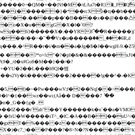
0~�QM�+��|Nf�M�/d.Aa7t�R}�_F�Qٌq#�q�;
 Y6�-����(������}�*��rcX֟z�ҵ��b�
����.����p��'�B����x��@���亼
����X�.��YR8՞��R�����)jT��V��f;��0���*��
��/��>�՟��Vx�u�����ٛ��_��;�6R,d
� ���?*o+!c"�?�pI�&�&�
�����xJ\l
+�YU�2��L���h9Ql�뗁
�3���2�����!g��^�-�K�ǿe��k��5!ۿ0��k�C�^�s�H
5,�f)�~�Pw���wV;f�2��Nq[��>���[
_G��{g�۔
�IZ���r`ah"��Y������k�n`��a�VMOƺ
�fxU�W�����sT^_�lC.�A��B�]��uU^/
i��gxT�%��� �z��s�����'����
�)�c7_\�� �P���?�8>N�?N����4�^k