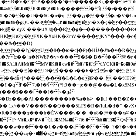
=��ن����c�V�Um�^ �� a)_t�>_�8
拥�-dyX ���սXJɖ|��R�g�~��������/�R�
��RdHKKᧉZy�FXK�XʚHK�ZmV����KY"���-�c
���&��D}
�|%��Ԧ]�U�8��ю�c]�P)�HǓ�J%�v�R�
k�B521�7rc��"n�NWbP�v<��� J�$� B���甧�
(��ˇMV�Kf�� cw��b�\"��J:)űYCK��=�o��0a�7���)#YC
zvg����Dt� ���u��R� . w�"�{K]p
�7,�ř�ª(*!t9��=p;��@��#�L�x5MS���AW��8
�(���$�����[�<�ӈ/
S�ǲ��p�Ah�������b�%a�h#~ �]lu}��l3�Z�
��V���N��Q���5LF$�R�(IuL�d�"ˍ�vX�
9y"��R�0���q���h�ĚW���v�'�=�u8�@���x@��
��
�w�g����L�y���e����=?�?�<�