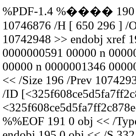
%PDF-1.4 %���� 190 0 o
10746876 /H [ 650 296 ] /O
10742948 >> endobj xref 
0000000591 00000 n 0000
00000 n 0000001346 00000
<< /Size 196 /Prev 1074293
/ID [<325f608ce5d5fa7ff2
<325f608ce5d5fa7ff2c878ec
%%EOF 191 0 obj << /Type 
endobj 195 0 obj << /S 332